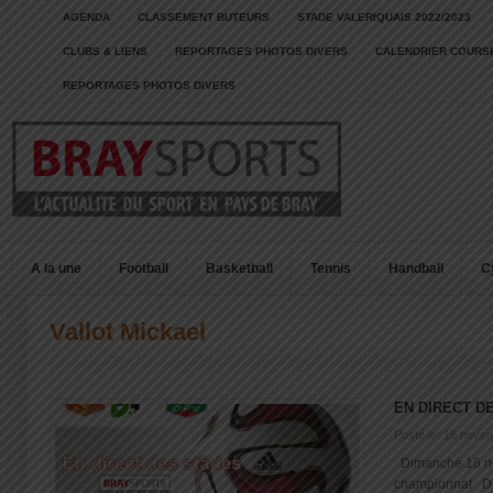
AGENDA
CLASSEMENT BUTEURS
STADE VALERIQUAIS 2022/2023
CLUBS & LIENS
REPORTAGES PHOTOS DIVERS
CALENDRIER COURSE
REPORTAGES PHOTOS DIVERS
A la une
Football
Basketball
Tennis
Handball
C
Vallot Mickael
EN DIRECT D
Posté le: 16 nove
Dimanche 16 n
championnat 