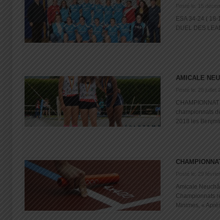
Posté le: 15 déce
ESA 34-24 ( 18
DUEL DES LEADE
AMICALE NEU
Posté le: 28 juillet
CHAMPIONNAT N
championnats d
2018 les Benjmins
CHAMPIONNA
Posté le: 29 févrie
Amicale Neuchât
Championnats r
Minimes, « Après 