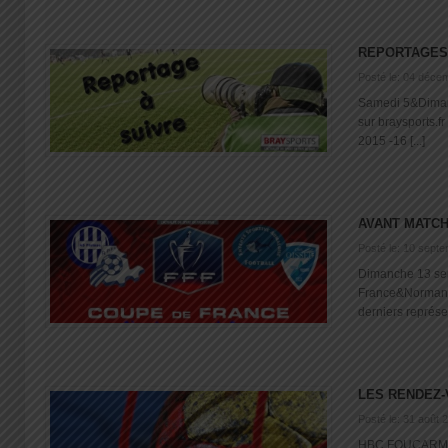
REPORTAGES
Posté le: 04 déce
Samedi 5&Diman
sur braysports
2015 -16 [...]
AVANT MATC
Posté le: 10 sept
Dimanche 13 se
France&Normandi
derniers représen
LES RENDEZ-
Posté le: 31 août 
HBC FOUCARMONT