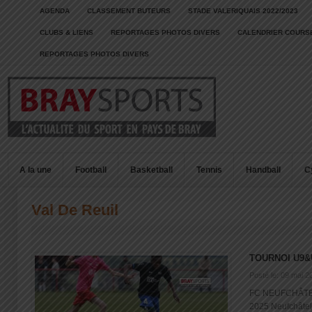
AGENDA
CLASSEMENT BUTEURS
STADE VALERIQUAIS 2022/2023
CLUBS & LIENS
REPORTAGES PHOTOS DIVERS
CALENDRIER COURSE
REPORTAGES PHOTOS DIVERS
A la une
Football
Basketball
Tennis
Handball
C
Val De Reuil
TOURNOI U9&
Posté le: 09 mai 2
FC NEUFCHÂTEL V
2025 Neufchâtel