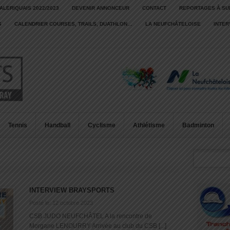
ALERIQUAIS 2022/2023
DEVENIR ANNONCEUR
CONTACT
REPORTAGES À SU
S
CALENDRIER COURSES, TRAILS, DUATHLON…
LA NEUFCHÂTELOISE
INTE
Tennis
Handball
Cyclisme
Athlétisme
Badminton
INTERVIEW BRAYSPORTS
Posté le: 12 octobre 2023
CSB JUDO NEUFCHÂTEL A la rencontre de
Morgane LENOURRY Arrivée au club du CSB [...]