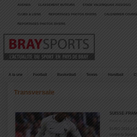
AGENDA
CLASSEMENT BUTEURS
STADE VALERIQUAIS 2022/2023
CLUBS & LIENS
REPORTAGES PHOTOS DIVERS
CALENDRIER COURSE
REPORTAGES PHOTOS DIVERS
A la une
Football
Basketball
Tennis
Handball
C
Transversale
SUISSE-FRAN
Posté le: 20 juin 2
EURO 2016 La F
contre la Suisse 