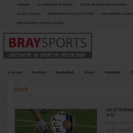
AGENDA
CLASSEMENT BUTEURS
STADE VALERIQUAIS 2022/2023
CLUBS & LIENS
REPORTAGES PHOTOS DIVERS
CALENDRIER COURSE
REPORTAGES PHOTOS DIVERS
A la une
Football
Basketball
Tennis
Handball
C
Sncf
EN ATTENDAN
N°51
Posté le: 08 mai 2
ACBE FORGES L