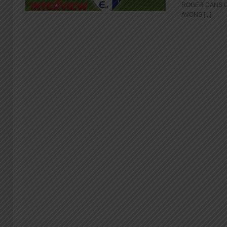
ROGER DANS C
AVONS [...]