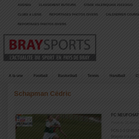
AGENDA
CLASSEMENT BUTEURS
STADE VALERIQUAIS 2022/2023
CLUBS & LIENS
REPORTAGES PHOTOS DIVERS
CALENDRIER COURSE
REPORTAGES PHOTOS DIVERS
A la une
Football
Basketball
Tennis
Handball
C
Schapman Cédric
FC NEUFCHAT
Posté le: 21 févrie
FCN 2-2 (2-0) A
Brayon n’a pas d