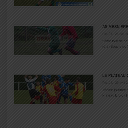
AS MESNIERE
Posté le: 23 déce
5ème tour de c
(0-2) Boucle de S
LE PLATEAU 
Posté le: 29 avril 
16ème journée 
Plateau B 5-0 (1