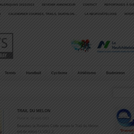
ALERIQUAIS 2022/2023
DEVENIR ANNONCEUR
CONTACT
REPORTAGES À SU
S
CALENDRIER COURSES, TRAILS, DUATHLON…
LA NEUFCHÂTELOISE
INTE
Tennis
Handball
Cyclisme
Athlétisme
Badminton
TRAIL DU MELON
Posté le: 26 août 2021
Beaubec la Rosière Cette année le Trail du Melon
est de retour ! L’US [...]