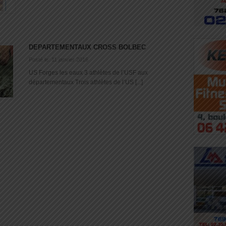
DEPARTEMENTAUX CROSS BOLBEC
Posté le: 11 janvier 2016
US Forges les eaux 3 athlètes de l’USF aux
départementaux Trois athlètes de l’US [...]