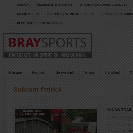
AGENDA
CLASSEMENT BUTEURS
STADE VALERIQUAIS 2022/2023
CLUBS & LIENS
REPORTAGES PHOTOS DIVERS
CALENDRIER COURSE
REPORTAGES PHOTOS DIVERS
A la une
Football
Basketball
Tennis
Handball
C
Salloum Patrick
RANDO TRAIL
Posté le: 19 juillet
2ème édition du 
Thierry remporte 