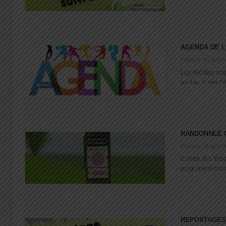
AGENDA DE L
Posté le: 30 avril 
Les Rendez-Vou
avril au 6 mai 2
RANDONNEE 
Posté le: 11 avril 
Comité des fêtes
programme Diman
REPORTAGES