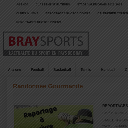
AGENDA
CLASSEMENT BUTEURS
STADE VALERIQUAIS 2022/2023
CLUBS & LIENS
REPORTAGES PHOTOS DIVERS
CALENDRIER COURSE
REPORTAGES PHOTOS DIVERS
A la une
Football
Basketball
Tennis
Handball
C
Randonnée Gourmande
REPORTAGES
Posté le: 03 mai 2
SAMEDI 4 & DIM
www.braysports.