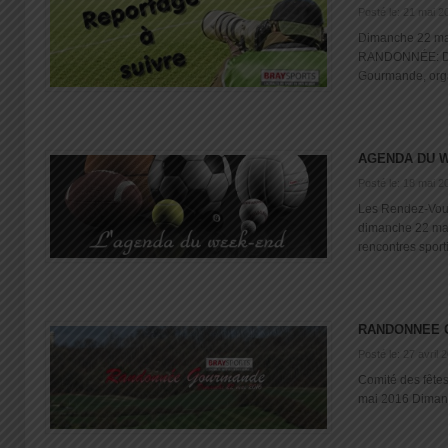
Posté le: 21 mai 2
Dimanche 22 mai 
RANDONNÉE: Di
Gourmande, organ
AGENDA DU 
Posté le: 18 mai 2
Les Rendez-Vo
dimanche 22 mai
rencontres sportiv
RANDONNEE 
Posté le: 27 avril 
Comité des fête
mai 2016 Dimanch