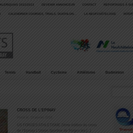
ALERIQUAIS 2022/2023
DEVENIR ANNONCEUR
CONTACT
REPORTAGES À SU
S
CALENDRIER COURSES, TRAILS, DUATHLON…
LA NEUFCHÂTELOISE
INTE
Tennis
Handball
Cyclisme
Athlétisme
Badminton
CROSS DE L’EPINAY
Posté le: 19 janvier 2016
US FORGES ATHLETISME 2ème édition du cross
de l’Epinay L’Union Sportive de Forges les [...]