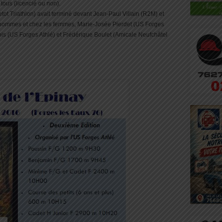
tous (licencié ou non).
etot Triathlon) avait terminé devant Jean-Paul Villain (R2M) et
 hommes et chez les femmes, Marie-Josée Pierdet (US Forges
is (US Forges Athlé) et Frédérique Boulet (Amicale Neufchâtel