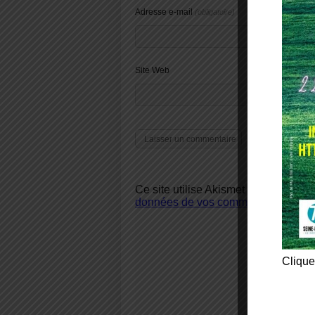
Adresse e-mail
(obligatoire)
Site Web
Ce site utilise Akismet pour réduire 
données de vos commentaires sont u
Clique