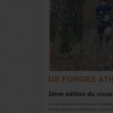
US FORGES AT
2ème édition du cross
L’Union Sportive de Forges les eaux athlétisme,
l’Epinay, elle aura lieu le dimanche 31 janvier 