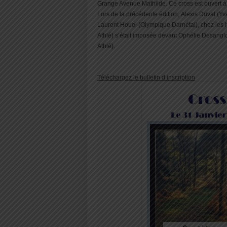
Grange Avenue Mathilde. Ce cross est ouvert à 
Lors de la précédente édition, Alexis Duval (Yv
Laurent Houel (Olympique Darnétal), chez les
Athlé) s’était imposée devant Ophélie Desanglo
Athlé).
Téléchargez le bulletin d’inscription