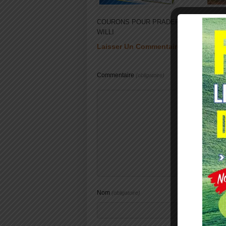
COURONS POUR PRADER-
TRAIL
WILLI
Laisser Un Commentaire
Commentaire
(obligatoire)
Nom
(obligatoire)