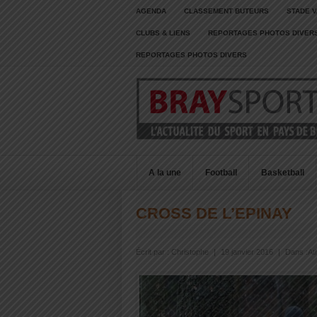
AGENDA
CLASSEMENT BUTEURS
STADE V
CLUBS & LIENS
REPORTAGES PHOTOS DIVER
REPORTAGES PHOTOS DIVERS
A la une
Football
Basketball
CROSS DE L’EPINAY
Écrit par :
Christophe
|
19 janvier 2016
|
Dans :
At