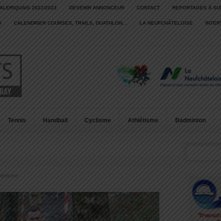
ALERIQUAIS 2022/2023
DEVENIR ANNONCEUR
CONTACT
REPORTAGES À SU
S
CALENDRIER COURSES, TRAILS, DUATHLON…
LA NEUFCHÂTELOISE
INTE
Tennis
Handball
Cyclisme
Athlétisme
Badminton
hlétisme