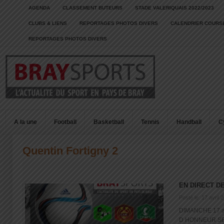
AGENDA
CLASSEMENT BUTEURS
STADE VALERIQUAIS 2022/2023
CLUBS & LIENS
REPORTAGES PHOTOS DIVERS
CALENDRIER COURSE
REPORTAGES PHOTOS DIVERS
A la une
Football
Basketball
Tennis
Handball
C
Quentin Fortigny 2
EN DIRECT D
Posté le: 17 avril 
DIMANCHE 17 av
D HONNEUR SEN