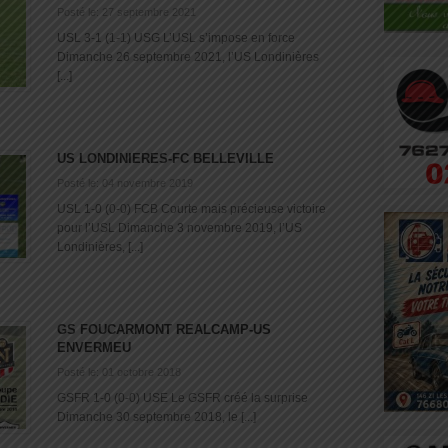
Posté le: 27 septembre 2021
USL 3-1 (1-1) USG L’USL s’impose en force
Dimanche 26 septembre 2021, l’US Londinières
[...]
US LONDINIERES-FC BELLEVILLE
Posté le: 04 novembre 2019
USL 1-0 (0-0) FCB Courte mais précieuse victoire
pour l’USL Dimanche 3 novembre 2019, l’US
Londinières, [...]
GS FOUCARMONT REALCAMP-US
ENVERMEU
Posté le: 01 octobre 2018
GSFR 1-0 (0-0) USE Le GSFR créé la surprise
Dimanche 30 septembre 2018, le [...]