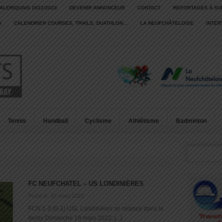
ALERIQUAIS 2022/2023
DEVENIR ANNONCEUR
CONTACT
REPORTAGES À SU
S
CALENDRIER COURSES, TRAILS, DUATHLON…
LA NEUFCHÂTELOISE
INTE
Tennis
Handball
Cyclisme
Athlétisme
Badminton
FC NEUFCHATEL – US LONDINIÈRES
Posté le: 20 mars 2023
FCN 1-3 (0-1) USL Londinières se relance dans le
derby Dimanche 19 mars 2023, [...]