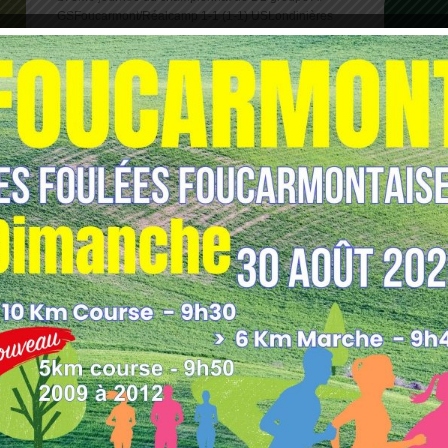
GSFoucarmont/Réalcamp 1-1 (1-1) USLondinières
Feuille de [...]