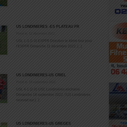
US LONDINIERES -ES PLATEAU FR
Posté le: 12 décembre 2022
USL 1-3 (1-0) ESPFR Direction le 4ème tour pour
l’ESPFR Dimanche 11 décembre 2022, [...]
US LONDINIERES-US CRIEL
Posté le: 19 septembre 2022
USL 4-1 (2-0) USC Londinières enchaine
Dimanche 18 septembre 2022, l’US Londinières
recevait sur [...]
US LONDINIERES-US GREGES