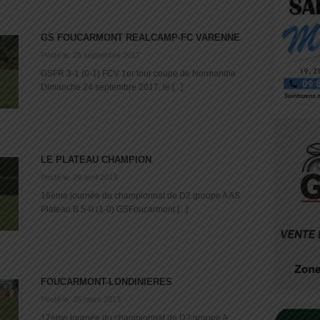
GS FOUCARMONT REALCAMP-FC VARENNE
Posté le: 25 septembre 2017
GSFR 3-1 (0-1) FCV 1er tour coupe de Normandie
Dimanche 24 septembre 2017, le [...]
LE PLATEAU CHAMPION
Posté le: 29 avril 2013
16ème journée du championnat de D2 groupe A AS
Plateau B 5-0 (1-0) GSFoucarmont [...]
FOUCARMONT-LONDINIERES
Posté le: 25 mars 2013
17ème journée du championnat de D2 groupe A: