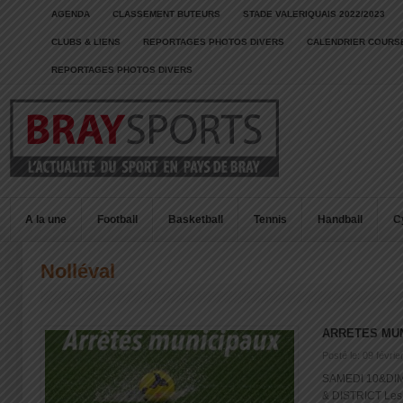
AGENDA
CLASSEMENT BUTEURS
STADE VALERIQUAIS 2022/2023
CLUBS & LIENS
REPORTAGES PHOTOS DIVERS
CALENDRIER COURSE
REPORTAGES PHOTOS DIVERS
A la une
Football
Basketball
Tennis
Handball
C
Nolléval
ARRETES MUN
Posté le: 09 févrie
SAMEDI 10&DI
& DISTRICT Les s