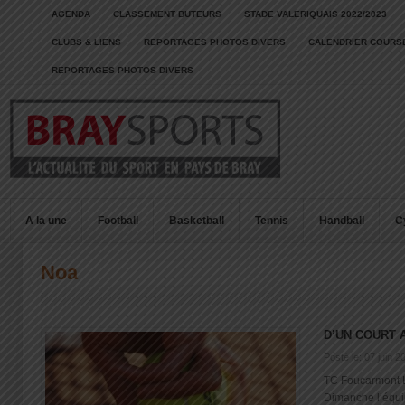
AGENDA
CLASSEMENT BUTEURS
STADE VALERIQUAIS 2022/2023
CLUBS & LIENS
REPORTAGES PHOTOS DIVERS
CALENDRIER COURSE
REPORTAGES PHOTOS DIVERS
A la une
Football
Basketball
Tennis
Handball
C
Noa
D’UN COURT 
Posté le: 07 juin 2
TC Foucarmont L
Dimanche l’équipe