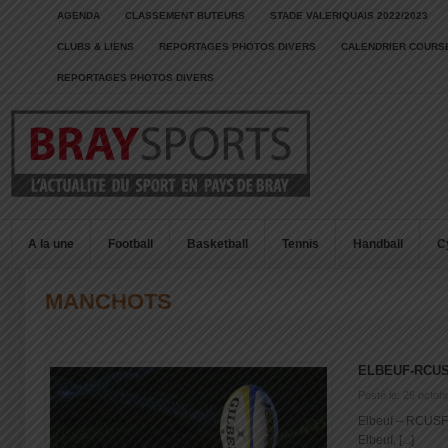
AGENDA
CLASSEMENT BUTEURS
STADE VALERIQUAIS 2022/2023
CLUBS & LIENS
REPORTAGES PHOTOS DIVERS
CALENDRIER COURSE
REPORTAGES PHOTOS DIVERS
A la une
Football
Basketball
Tennis
Handball
C
MANCHOTS
ELBEUF-RCU
Posté le: 26 octob
Elbeuf – RCUSF :
Elbeuf, [...]