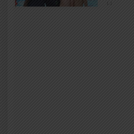
[...]