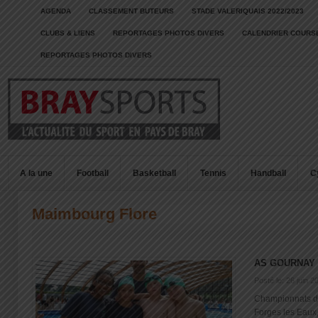
AGENDA
CLASSEMENT BUTEURS
STADE VALERIQUAIS 2022/2023
CLUBS & LIENS
REPORTAGES PHOTOS DIVERS
CALENDRIER COURSE
REPORTAGES PHOTOS DIVERS
A la une
Football
Basketball
Tennis
Handball
C
Maimbourg Flore
AS GOURNAY 
Posté le: 26 juin 2
Championnats d
Forges les Eaux,