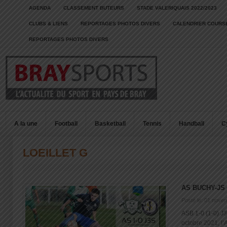
AGENDA
CLASSEMENT BUTEURS
STADE VALERIQUAIS 2022/2023
CLUBS & LIENS
REPORTAGES PHOTOS DIVERS
CALENDRIER COURSE
REPORTAGES PHOTOS DIVERS
A la une
Football
Basketball
Tennis
Handball
C
LOEILLET G
AS BUCHY-J
Posté le: 01 nove
ASB 1-0 (1-0) J
octobre 2021, l’A