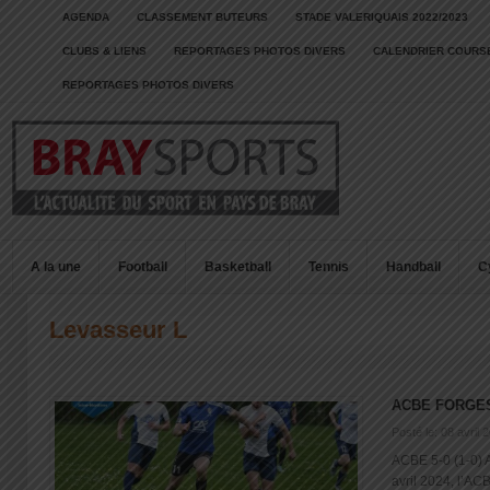
AGENDA
CLASSEMENT BUTEURS
STADE VALERIQUAIS 2022/2023
CLUBS & LIENS
REPORTAGES PHOTOS DIVERS
CALENDRIER COURSE
REPORTAGES PHOTOS DIVERS
A la une
Football
Basketball
Tennis
Handball
C
Levasseur L
ACBE FORGES
Posté le: 08 avril 
ACBE 5-0 (1-0)
avril 2024, l’ACB