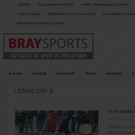
AGENDA
CLASSEMENT BUTEURS
STADE VALERIQUAIS 2022/2023
CLUBS & LIENS
REPORTAGES PHOTOS DIVERS
CALENDRIER COURSE
REPORTAGES PHOTOS DIVERS
A la une
Football
Basketball
Tennis
Handball
C
LENGLOIS A
ES PLATEAU 
Posté le: 15 mai 2
ESPFR 3-3 (1-1)
domicile Dimanch