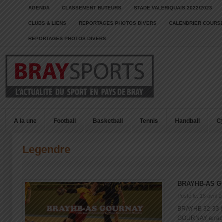
AGENDA
CLASSEMENT BUTEURS
STADE VALERIQUAIS 2022/2023
CLUBS & LIENS
REPORTAGES PHOTOS DIVERS
CALENDRIER COURSE
REPORTAGES PHOTOS DIVERS
A la une
Football
Basketball
Tennis
Handball
C
Legendre
BRAYHB-AS 
Posté le: 18 avril 
BRAYHB 32-33 
GOURNAY arrache