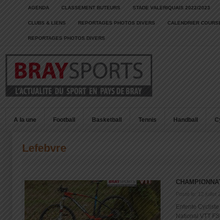
AGENDA
CLASSEMENT BUTEURS
STADE VALERIQUAIS 2022/2023
CLUBS & LIENS
REPORTAGES PHOTOS DIVERS
CALENDRIER COURSE
REPORTAGES PHOTOS DIVERS
A la une
Football
Basketball
Tennis
Handball
C
Lefebvre
CHAMPIONNAT
Posté le: 12 juillet
Entente Cyclist
National VTT FSG