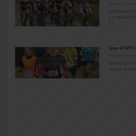
Posté le: 23 avril 
ES AUMALE CYCLI
Commerciale Di
[...]
3ème ETAPE 
Posté le: 06 févrie
COUPES DE CR
étape le 15 févri