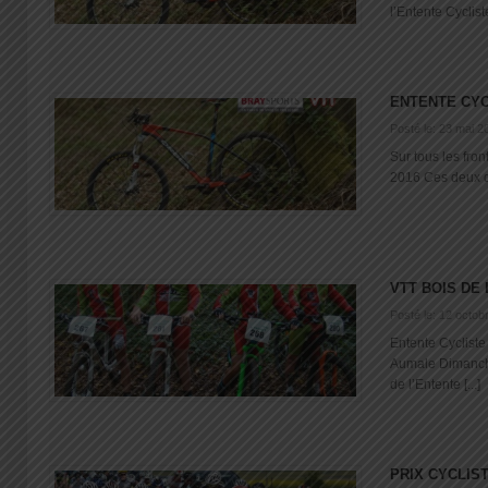
l’Entente Cyclist
ENTENTE CYC
Posté le: 23 mai 2
Sur tous les fr
2016 Ces deux de
VTT BOIS DE
Posté le: 12 octob
Entente Cyclist
Aumale Dimanche
de l’Entente [...]
PRIX CYCLIS