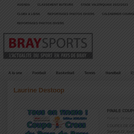
AGENDA
CLASSEMENT BUTEURS
STADE VALERIQUAIS 2022/2023
CLUBS & LIENS
REPORTAGES PHOTOS DIVERS
CALENDRIER COURSE
REPORTAGES PHOTOS DIVERS
A la une
Football
Basketball
Tennis
Handball
C
Laurine Destoop
FINALE COUP
Posté le: 19 mars
COUPES DE CR
Samedi 22, toutes 