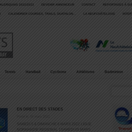
ALERIQUAIS 2022/2023
DEVENIR ANNONCEUR
CONTACT
REPORTAGES À SU
S
CALENDRIER COURSES, TRAILS, DUATHLON…
LA NEUFCHÂTELOISE
INTE
Tennis
Handball
Cyclisme
Athlétisme
Badminton
EN DIRECT DES STADES
Posté le: 06 mars 2022
SAMEDI 5 & DIMANCHE 6 MARS 2022 LIGUE
NORMANDIE REGIONAL 1SAMEDI 05 MARS