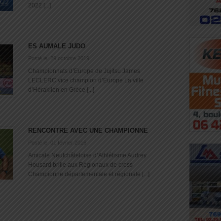
2022 [...]
ES AUMALE JUDO
Posté le: 29 octobre 2019
Championnats d’Europe de Jujitsu James
LECLERC vice champion d’Europe La ville
d’Héraklion en Grèce [...]
RENCONTRE AVEC UNE CHAMPIONNE
Posté le: 01 février 2016
Amicale Neufchâteloise d’Athlétisme Audrey
Housard brille aux Régionaux de cross
Championne départementale et régionale [...]