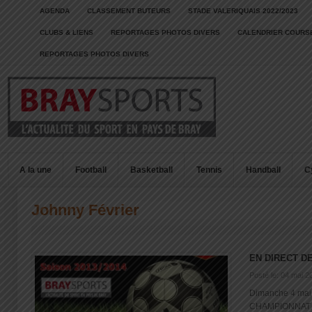
AGENDA
CLASSEMENT BUTEURS
STADE VALERIQUAIS 2022/2023
CLUBS & LIENS
REPORTAGES PHOTOS DIVERS
CALENDRIER COURSE
REPORTAGES PHOTOS DIVERS
A la une
Football
Basketball
Tennis
Handball
C
Johnny Février
EN DIRECT D
Posté le: 04 mai 2
Dimanche 4 mai
CHAMPIONNAT 