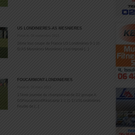
US LONDINIERES-AS MESNIERES
Posté le: 08 septembre 2013
2ème tour coupe de France US Londinières 0-1 (0-
0) AS Mesnières Mesnières s’est imposé [...]
FOUCARMONT-LONDINIERES
Posté le: 25 mars 2013
17ème journée du championnat de D2 groupe A:
GSFoucarmont/Réalcamp 1-1 (1-1) USLondinières
Feuille de [...]