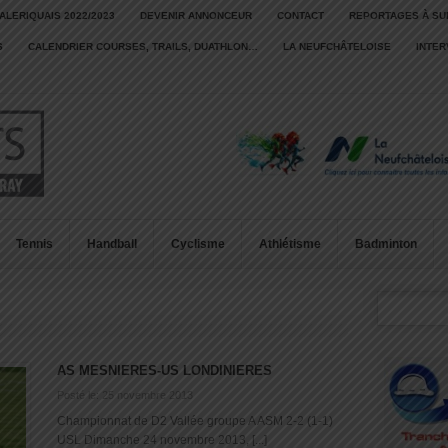
ALERIQUAIS 2022/2023
DEVENIR ANNONCEUR
CONTACT
REPORTAGES À SU
S
CALENDRIER COURSES, TRAILS, DUATHLON…
LA NEUFCHÂTELOISE
INTE
Tennis
Handball
Cyclisme
Athlétisme
Badminton
AS MESNIERES-US LONDINIERES
Posté le: 25 novembre 2013
Championnat de D2 Vallée groupe A ASM 2-2 (1-1)
USL Dimanche 24 novembre 2013, [...]