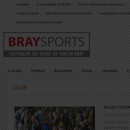
AGENDA
CLASSEMENT BUTEURS
STADE VALERIQUAIS 2022/2023
CLUBS & LIENS
REPORTAGES PHOTOS DIVERS
CALENDRIER COURSE
REPORTAGES PHOTOS DIVERS
A la une
Football
Basketball
Tennis
Handball
C
Gulli
RCUSF-COUT
Posté le: 21 avril 
Rugby : RCUSF –
tardive A Forges,