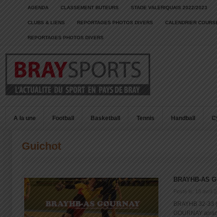
AGENDA
CLASSEMENT BUTEURS
STADE VALERIQUAIS 2022/2023
CLUBS & LIENS
REPORTAGES PHOTOS DIVERS
CALENDRIER COURSE
REPORTAGES PHOTOS DIVERS
A la une
Football
Basketball
Tennis
Handball
C
Guichot
BRAYHB-AS 
Posté le: 18 avril 
BRAYHB 32-33 
GOURNAY arrache