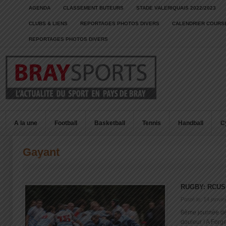
AGENDA
CLASSEMENT BUTEURS
STADE VALERIQUAIS 2022/2023
CLUBS & LIENS
REPORTAGES PHOTOS DIVERS
CALENDRIER COURSE
REPORTAGES PHOTOS DIVERS
A la une
Football
Basketball
Tennis
Handball
C
Gayant
RUGBY: RCUS
Posté le: 14 janvi
8ème journée de
douleur ! A Forge