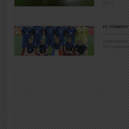
LE [...]
FC SOMMERY
Posté le: 04 mars
Football féminin
l’US Londinières 