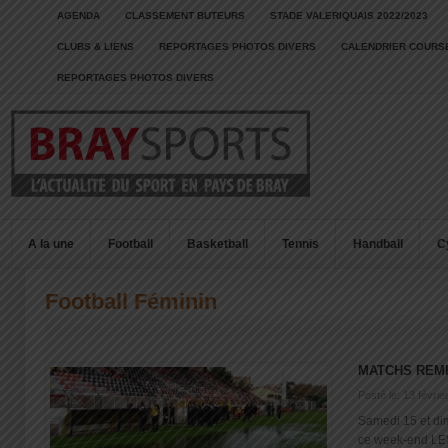
AGENDA
CLASSEMENT BUTEURS
STADE VALERIQUAIS 2022/2023
CLUBS & LIENS
REPORTAGES PHOTOS DIVERS
CALENDRIER COURSE
REPORTAGES PHOTOS DIVERS
A la une
Football
Basketball
Tennis
Handball
C
Football Féminin
MATCHS REM
Posté le: 13 févrie
Samedi 15 et di
ce week-end L