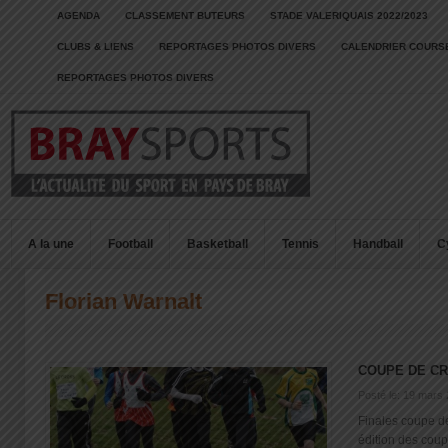
AGENDA
CLASSEMENT BUTEURS
STADE VALERIQUAIS 2022/2023
CLUBS & LIENS
REPORTAGES PHOTOS DIVERS
CALENDRIER COURSE
REPORTAGES PHOTOS DIVERS
A la une
Football
Basketball
Tennis
Handball
C
Florian Warnalt
COUPE DE C
Posté le: 19 mars
Finales coupe d
édition des coupe