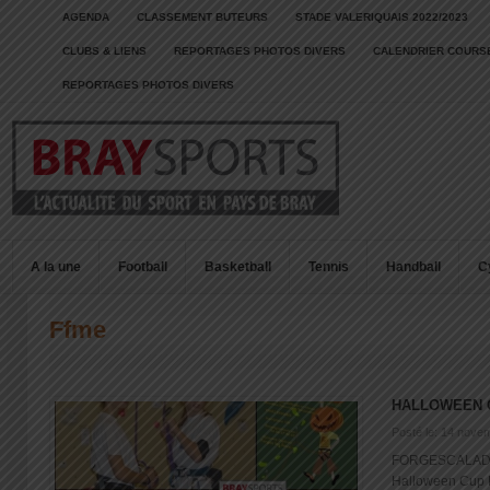
AGENDA
CLASSEMENT BUTEURS
STADE VALERIQUAIS 2022/2023
CLUBS & LIENS
REPORTAGES PHOTOS DIVERS
CALENDRIER COURSE
REPORTAGES PHOTOS DIVERS
A la une
Football
Basketball
Tennis
Handball
C
Ffme
HALLOWEEN 
Posté le: 14 nove
FORGESCALADE 4
Halloween Cup D