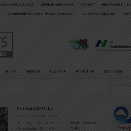
ALERIQUAIS 2022/2023
DEVENIR ANNONCEUR
CONTACT
REPORTAGES À SU
S
CALENDRIER COURSES, TRAILS, DUATHLON…
LA NEUFCHÂTELOISE
INTE
Tennis
Handball
Cyclisme
Athlétisme
Badminton
AS PLATEAU-FC EU
Posté le: 12 septembre 2016
ASP 2-4 (1-1) FCE L’ASP méritait mieux Dimanche
11 septembre 2016, l’AS Plateau (DHR) [...]