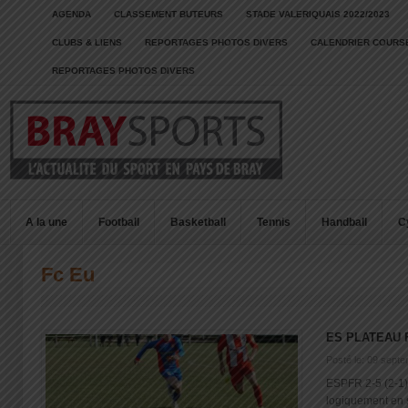
AGENDA
CLASSEMENT BUTEURS
STADE VALERIQUAIS 2022/2023
CLUBS & LIENS
REPORTAGES PHOTOS DIVERS
CALENDRIER COURSE
REPORTAGES PHOTOS DIVERS
A la une
Football
Basketball
Tennis
Handball
C
Fc Eu
ES PLATEAU 
Posté le: 09 sept
ESPFR 2-5 (2-1
logiquement en s