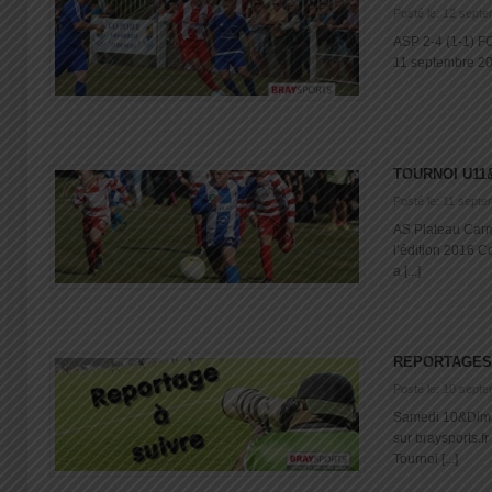
Posté le: 12 sept
ASP 2-4 (1-1) F
11 septembre 201
TOURNOI U11
Posté le: 11 sept
AS Plateau Carm
l’édition 2016 
a [...]
REPORTAGES
Posté le: 10 sept
Samedi 10&Dima
sur braysports.
Tournoi [...]