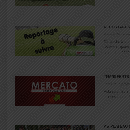
REPORTAGES
Posté le: 07 sept
Dimanche 8 sept
www.braysports
septembre 2019
TRANSFERTS 
Posté le: 14 janvi
Actu et rumeurs 
joueurs et entraî
AS PLATEAU-