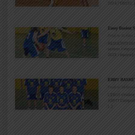
2014, l’EBSS [...]
Eawy Basket S
Posté le: 11 mars
RESULTATS DU 0
seniors s’impos
2013, l’équipe [..
EAWY BASKET
Posté le: 04 févrie
L’EBSS s’inclin
ASPTT Compositi
[...]