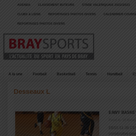
AGENDA
CLASSEMENT BUTEURS
STADE VALERIQUAIS 2022/2023
CLUBS & LIENS
REPORTAGES PHOTOS DIVERS
CALENDRIER COURSE
REPORTAGES PHOTOS DIVERS
A la une
Football
Basketball
Tennis
Handball
C
Desseaux L
EAWY BASKET
Posté le: 18 févrie
EBSS 51-36 CES
consécutive pou