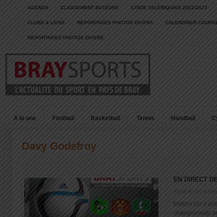
AGENDA
CLASSEMENT BUTEURS
STADE VALERIQUAIS 2022/2023
CLUBS & LIENS
REPORTAGES PHOTOS DIVERS
CALENDRIER COURSE
REPORTAGES PHOTOS DIVERS
A la une
Football
Basketball
Tennis
Handball
C
Davy Godefroy
EN DIRECT D
Posté le: 04 octob
Matchs Du 4 oct
championnats #