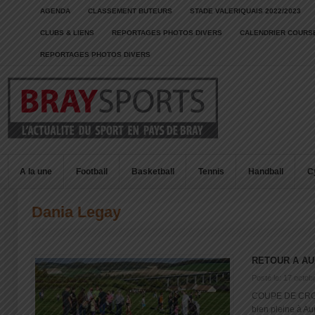
AGENDA
CLASSEMENT BUTEURS
STADE VALERIQUAIS 2022/2023
CLUBS & LIENS
REPORTAGES PHOTOS DIVERS
CALENDRIER COURSE
REPORTAGES PHOTOS DIVERS
A la une
Football
Basketball
Tennis
Handball
C
Dania Legay
RETOUR A A
Posté le: 17 octob
COUPE DE CRO
bien pleine à Aum