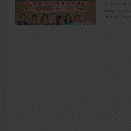
Posté le: 27 mars
44ème édition d
Bray La 44 ème Fi