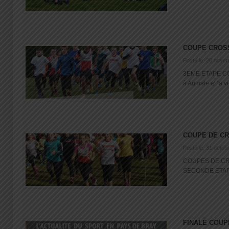
COUPE CROSS
Posté le: 20 nove
3EME ETAPE CO
à Aumale et la vic
COUPE DE C
Posté le: 31 octob
COUPES DE CR
SECONDE ETAPE 
FINALE COUP