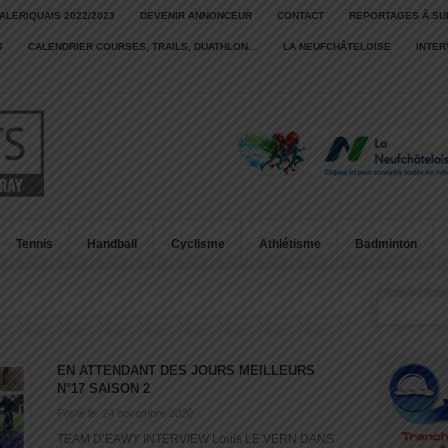
ALERIQUAIS 2022/2023
DEVENIR ANNONCEUR
CONTACT
REPORTAGES À SU
S
CALENDRIER COURSES, TRAILS, DUATHLON…
LA NEUFCHÂTELOISE
INTE
Tennis
Handball
Cyclisme
Athlétisme
Badminton
EN ATTENDANT DES JOURS MEILLEURS
N°17 SAISON 2
Posté le: 24 novembre 2020
TEAM D’EAWY INTERVIEW Louis LE VERN DANS