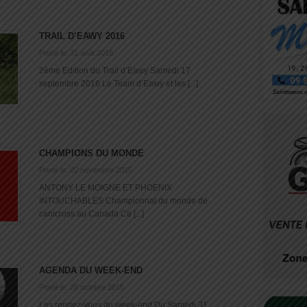
TRAIL D’EAWY 2016
Posté le: 31 août 2016
2ème Edition du Trail d’Eawy Samedi 17
septembre 2016 Le Team d’Eawy et les [...]
CHAMPIONS DU MONDE
Posté le: 02 novembre 2015
ANTONY LE MOIGNE ET PHOENIX
INTOUCHABLES Championnat du monde de
canicross au Canada Ce [...]
AGENDA DU WEEK-END
Posté le: 28 octobre 2015
Les rendez-vous du week-end Du Samedi 31