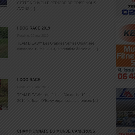
CETTE NOUVELLE PÉRIODE DE CRISE NOUS
AVONS [...]
I DOG RACE 2019
Posté le: 20 mai 2019
TEAM D’EAWY Les Grandes Ventes Organisée
dimanche 19 mai 2019, la première édition du [...]
I DOG RACE
Posté le: 03 mai 2019
TEAM D’EAWY 1ère édition Dimanche 19 mai
2019, le Team D’Eawy organisera la première [...]
CHAMPIONNATS DU MONDE CANICROSS