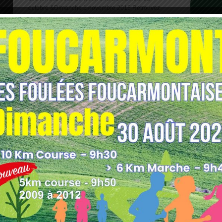
octobre &Dimanche 1 novembre 2015 Retrouvez
l’agenda [...]
1er TRAIL D’EAWY
Posté le: 10 juillet 2015
Samedi 12 septembre 2015 Pommeréval Le Team
d’Eawy et les Sapeurs Pompiers des Grandes [...]
1
2
3
4