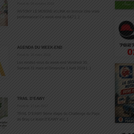
Posté le: 09 octobre 2018
ANTONY LE MOIGNE et LINK en bronze Une vraie
performance! Ce week-end du 6&7 [...]
AGENDA DU WEEK-END
Posté le: 28 mars 2018
Les rendez-vous du week-end Vendredi 30,
Samedi 31 mars et Dimanche 1 Avril 2018 [...]
TRAIL D’EAWY
Posté le: 17 juin 2017
TRAIL D’EAWY 9ème étape du Challenge du Pays
de Bray Le team D’EAWY et [...]