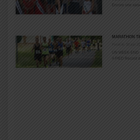
Encore une saiso
MARATHON T
Posté le: 30 juin 2
UN WEEK-END 
A PIED Record de 