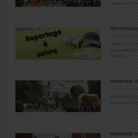
l’association runn
REPORTAGES
Posté le: 28 juin 2
SAMEDI 29 & DI
sur www.brays
28 JUIN [...]
MARATHON T
Posté le: 16 mai 2
FORGES LES EA
Dimanche 30 juin
MARATHON T