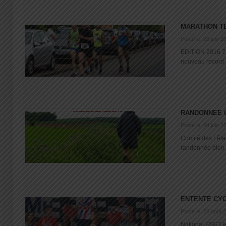
MARATHON T
Posté le: 28 juin 2
EDITION 2016 783
nouveau record 
RANDONNEE 
Posté le: 04 juin 2
Comité des Fête
randonnée bien a
ENTENTE CYC
Posté le: 25 août 
National FSGT e