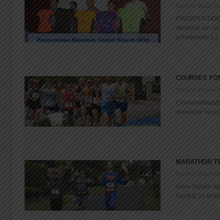
Posté le: 06 juin 2
PRESENTATION 
Vendredi 1er ju
président de [...]
COURSES FO
Posté le: 26 avril 
Courses&Maratho
dimanche 1er juil
MARATHON TE
Posté le: 06 juin 2
8ème Edition Sa
Samedi 24 et dim