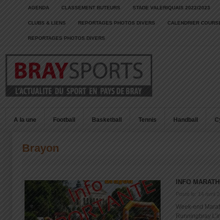
AGENDA
CLASSEMENT BUTEURS
STADE VALERIQUAIS 2022/2023
CLUBS & LIENS
REPORTAGES PHOTOS DIVERS
CALENDRIER COURSE
REPORTAGES PHOTOS DIVERS
A la une
Football
Basketball
Tennis
Handball
C
Brayon
INFO MARATH
Posté le: 14 avril 
Week-end Mara
Runningbray L’in