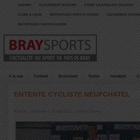
AGENDA
CLASSEMENT BUTEURS
STADE VALERIQUAIS 2022/2023
CLUBS & LIENS
REPORTAGES PHOTOS DIVERS
CALENDRIER COURSE
REPORTAGES PHOTOS DIVERS
A la une
Football
Basketball
Tennis
Handball
C
ENTENTE CYCLISTE NEUFCHATEL
Écrit par :
Christophe
|
25 août 2015
|
Dans :
Cyclisme