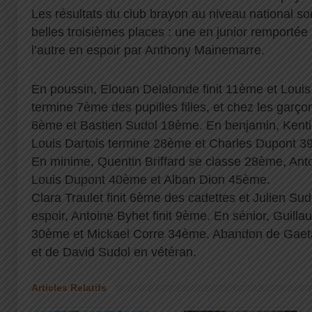
Les résultats du club brayon au niveau national s
belles troisièmes places : une en junior remportée
l’autre en espoir par Anthony Mainemarre.
En poussin, Elouan Delalonde finit 11ème et Loui
termine 7ème des pupilles filles, et chez les garço
6ème et Bastien Sudol 18ème. En benjamin, Kentin
Louis Dartois termine 28ème et Charles Dupont 3
En minime, Quentin Briffard se classe 28ème, An
Louis Dupont 40ème et Alban Dion 45ème.
Clara Traulet finit 6ème des cadettes et Julien S
espoir, Antoine Byhet finit 9ème. En sénior, Guilla
30ème et Mickael Corre 34ème. Abandon de Gaet
et de David Sudol en vétéran.
Articles Relatifs