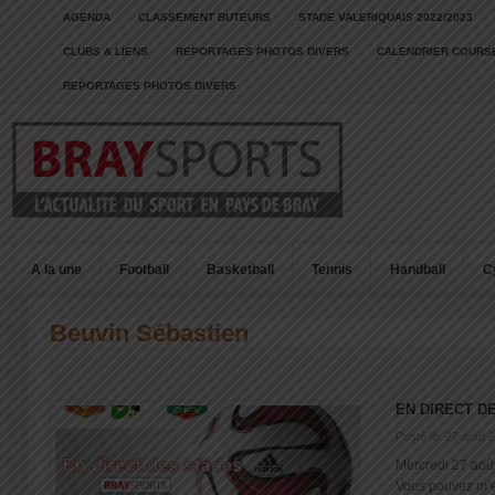
AGENDA
CLASSEMENT BUTEURS
STADE VALERIQUAIS 2022/2023
CLUBS & LIENS
REPORTAGES PHOTOS DIVERS
CALENDRIER COURSE
REPORTAGES PHOTOS DIVERS
A la une
Football
Basketball
Tennis
Handball
C
Beuvin Sébastien
EN DIRECT D
Posté le: 27 août 
Mercredi 27 aoû
Vous pouvez m’env