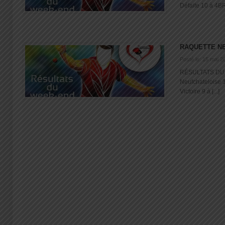
Défaite 10 à 4B
RAQUETTE N
Posté le: 15 mai 2
RÉSULTATS DU
Neufchateloise 
Victoire 9 à [...]