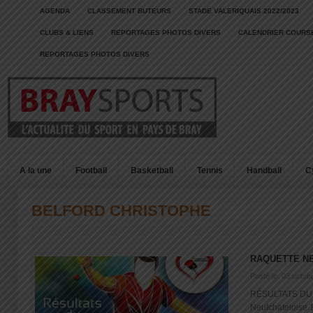
AGENDA
CLASSEMENT BUTEURS
STADE VALERIQUAIS 2022/2023
CLUBS & LIENS
REPORTAGES PHOTOS DIVERS
CALENDRIER COURSE
REPORTAGES PHOTOS DIVERS
A la une
Football
Basketball
Tennis
Handball
C
BELFORD CHRISTOPHE
RAQUETTE N
Posté le: 03 octob
RÉSULTATS DU
Neufchateloise 1