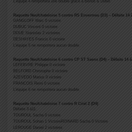
L’équipe 4 remportera une double grâce à Benoit & Didier.
Raquette Neufchateloise 5 contre RS Envermeu (D3) – Défaite 14 
GANGLOFF Marc 0 victoire
DUBUC Vincent 0 victoire
DOUE Stanislas 2 victoires
DESHAYES Francis 0 victoire
L’équipe 5 ne remportera aucun double.
Raquette Neufchateloise 6 contre CP ST Saens (D4) – Défaite 14 à
LEFEBVRE Philippe 0 victoire
BELFORD Christophe 0 victoire
AZEVEDO Marius 0 victoire
FRANCOIS Remi 0 victoire
L’équipe 6 ne remportera aucun double.
Raquette Neufchateloise 7 contre R Criel 2 (D4)
Défaite 3 à11.
TOUROUL Sacha 0 victoire
TOUROUL Sohan 1 VictoireROINARD Sacha 0 Victoire
LEROUGE Daniel 2 victoires