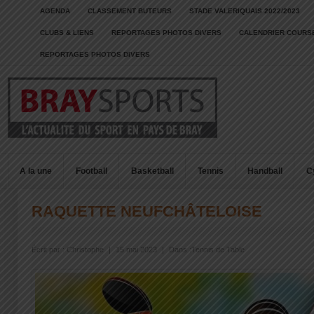
AGENDA
CLASSEMENT BUTEURS
STADE VALERIQUAIS 2022/2023
CLUBS & LIENS
REPORTAGES PHOTOS DIVERS
CALENDRIER COURSE
REPORTAGES PHOTOS DIVERS
A la une
Football
Basketball
Tennis
Handball
C
RAQUETTE NEUFCHÂTELOISE
Écrit par :
Christophe
|
15 mai 2023
|
Dans :
Tennis de Table