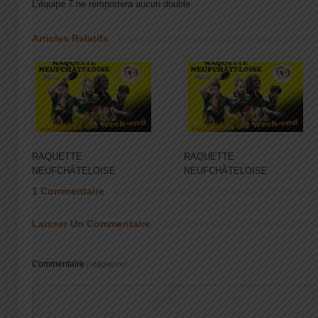
L’équipe 7 ne remportera aucun double
Articles Relatifs
RAQUETTE
RAQUETTE
NEUFCHÂTELOISE
NEUFCHÂTELOISE
1 Commentaire
Laisser Un Commentaire
Commentaire
(obligatoire)