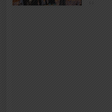
[...]