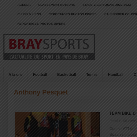
AGENDA
CLASSEMENT BUTEURS
STADE VALERIQUAIS 2022/2023
CLUBS & LIENS
REPORTAGES PHOTOS DIVERS
CALENDRIER COURSE
REPORTAGES PHOTOS DIVERS
A la une
Football
Basketball
Tennis
Handball
C
Anthony Pesquet
TEAM BIKE D
Posté le: 08 janvi
Course VTT de L
Bizzari s’impos