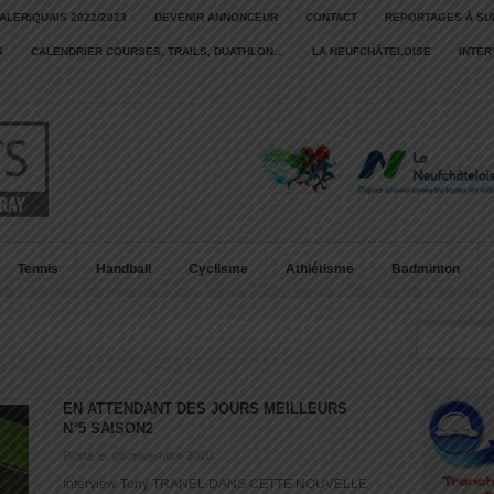
ALERIQUAIS 2022/2023
DEVENIR ANNONCEUR
CONTACT
REPORTAGES À SU
S
CALENDRIER COURSES, TRAILS, DUATHLON…
LA NEUFCHÂTELOISE
INTE
Tennis
Handball
Cyclisme
Athlétisme
Badminton
EN ATTENDANT DES JOURS MEILLEURS
N°5 SAISON2
Posté le: 06 novembre 2020
Interview Tony TRANEL DANS CETTE NOUVELLE