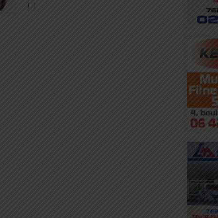
[...]