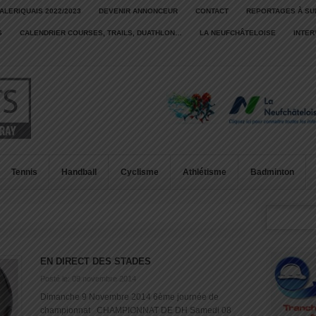
ALERIQUAIS 2022/2023
DEVENIR ANNONCEUR
CONTACT
REPORTAGES À SU
S
CALENDRIER COURSES, TRAILS, DUATHLON…
LA NEUFCHÂTELOISE
INTE
Tennis
Handball
Cyclisme
Athlétisme
Badminton
EN DIRECT DES STADES
Posté le: 09 novembre 2014
Dimanche 9 Novembre 2014 6ème journée de
championnat CHAMPIONNAT DE DH Samedi 08