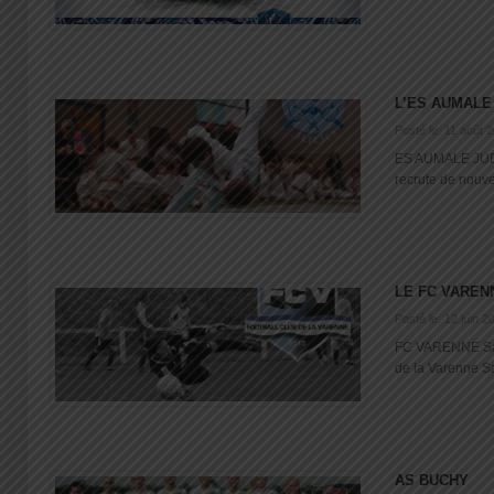
L’ES AUMALE
Posté le: 11 août 
ES AUMALE JUD
recrute de nouve
LE FC VAREN
Posté le: 12 juin 2
FC VARENNE Sai
de la Varenne Sa
AS BUCHY