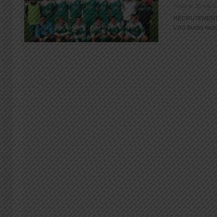
Posté le: 25 mai 2
RECRUTEMENT 
L’AS Buchy recrut