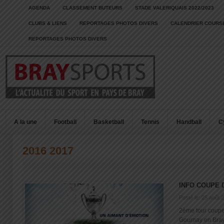
AGENDA
CLASSEMENT BUTEURS
STADE VALERIQUAIS 2022/2023
CLUBS & LIENS
REPORTAGES PHOTOS DIVERS
CALENDRIER COURSE
REPORTAGES PHOTOS DIVERS
A la une
Football
Basketball
Tennis
Handball
C
2016 2017
INFO COUPE 
Posté le: 25 août 
2ème tour coupe
Gournay en Bray p