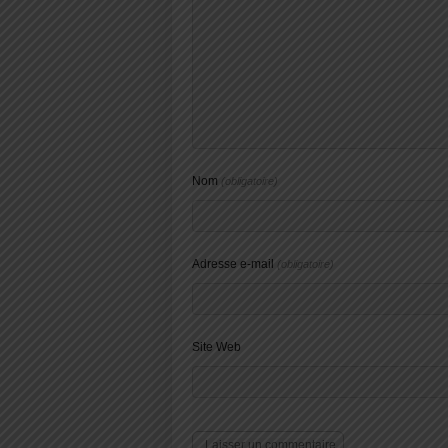
Nom
(obligatoire)
Adresse e-mail
(obligatoire)
Site Web