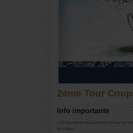
2ème Tour Coup
Info importante
L’AS Gournay en Bray passe le 1er tour sur tap
de la ligue.