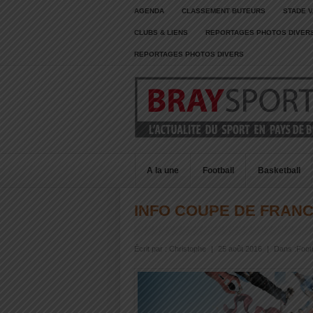
AGENDA
CLASSEMENT BUTEURS
STADE V
CLUBS & LIENS
REPORTAGES PHOTOS DIVER
REPORTAGES PHOTOS DIVERS
A la une
Football
Basketball
INFO COUPE DE FRAN
Écrit par :
Christophe
|
25 août 2016
|
Dans :
Footb