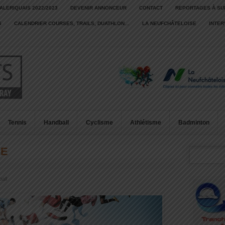
ALERIQUAIS 2022/2023
DEVENIR ANNONCEUR
CONTACT
REPORTAGES À SU
S
CALENDRIER COURSES, TRAILS, DUATHLON…
LA NEUFCHÂTELOISE
INTE
Tennis
Handball
Cyclisme
Athlétisme
Badminton
CE
all