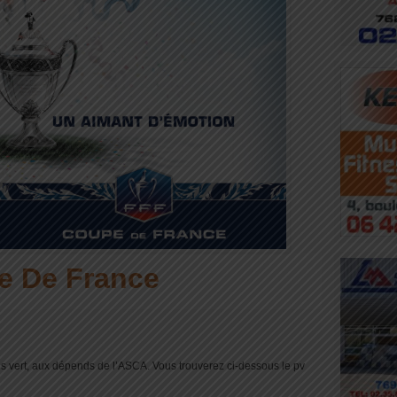
e De France
is vert, aux dépends de l’ASCA. Vous trouverez ci-dessous le pv