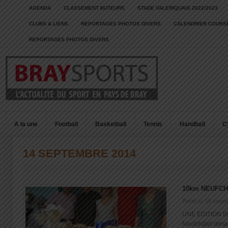
AGENDA
CLASSEMENT BUTEURS
STADE VALERIQUAIS 2022/2023
CLUBS & LIENS
REPORTAGES PHOTOS DIVERS
CALENDRIER COURSE
REPORTAGES PHOTOS DIVERS
A la une
Football
Basketball
Tennis
Handball
C
14 SEPTEMBRE 2014
10km NEUFC
Posté le: 08 sept
UNE EDITION BI
Neufchâtel dima