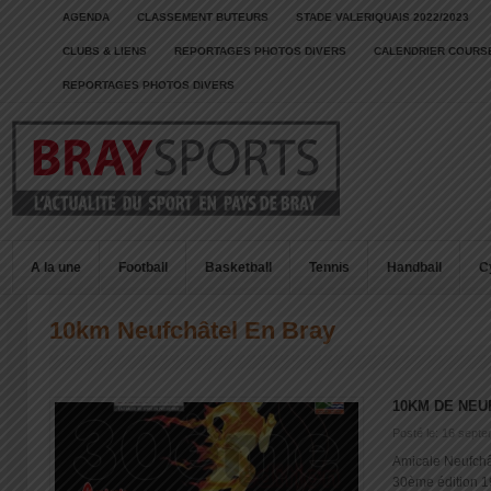
AGENDA
CLASSEMENT BUTEURS
STADE VALERIQUAIS 2022/2023
CLUBS & LIENS
REPORTAGES PHOTOS DIVERS
CALENDRIER COURSE
REPORTAGES PHOTOS DIVERS
A la une
Football
Basketball
Tennis
Handball
C
10km Neufchâtel En Bray
10KM DE NEU
Posté le: 16 sept
Amicale Neufchât
30ème édition 